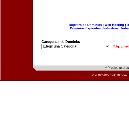
Registro de Dominios
|
Web Hosting
|
D
Dominios Expirados
|
Industrias
|
Indu
Categorías de Dominio:
[Pág. princi
** Precios expre
© 2002/2022 Solo10.com