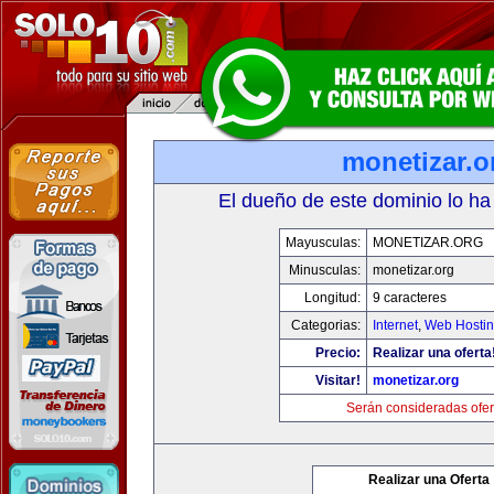
monetizar.o
El dueño de este dominio lo ha
Mayusculas:
MONETIZAR.ORG
Minusculas:
monetizar.org
Longitud:
9 caracteres
Categorias:
Internet
,
Web Hostin
Precio:
Realizar una oferta
Visitar!
monetizar.org
Serán consideradas ofer
Realizar una Oferta