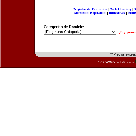
Registro de Dominios
|
Web Hosting
|
D
Dominios Expirados
|
Industrias
|
Indu
Categorías de Dominio:
[Pág. princi
** Precios expre
© 2002/2022 Solo10.com