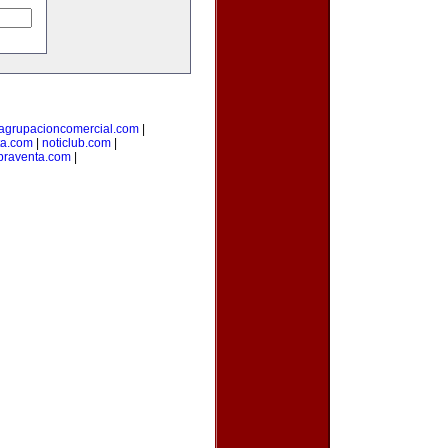
agrupacioncomercial.com
|
ta.com
|
noticlub.com
|
raventa.com
|