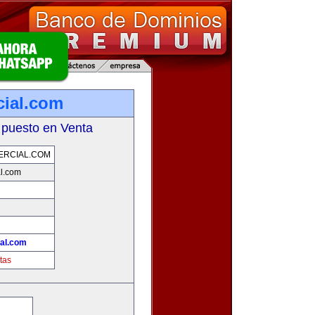
ial.com
 puesto en Venta
ERCIAL.COM
l.com
!
al.com
tas