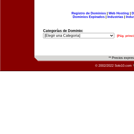
Registro de Dominios
|
Web Hosting
|
D
Dominios Expirados
|
Industrias
|
Indu
Categorías de Dominio:
[Pág. princi
** Precios expre
© 2002/2022 Solo10.com