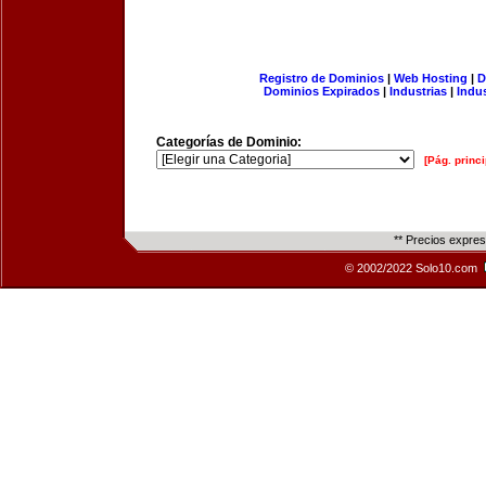
Registro de Dominios
|
Web Hosting
|
D
Dominios Expirados
|
Industrias
|
Indu
Categorías de Dominio:
[Pág. princi
** Precios expre
© 2002/2022 Solo10.com