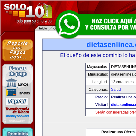
dietasenlinea
El dueño de este dominio lo ha
Mayusculas:
DIETASENLIN
Minusculas:
dietasenlinea
Longitud:
13 caracteres
Categorias:
Salud
Precio:
Realizar una o
Visitar!
dietasenlinea
Serán consideradas ofer
Realizar una Oferta