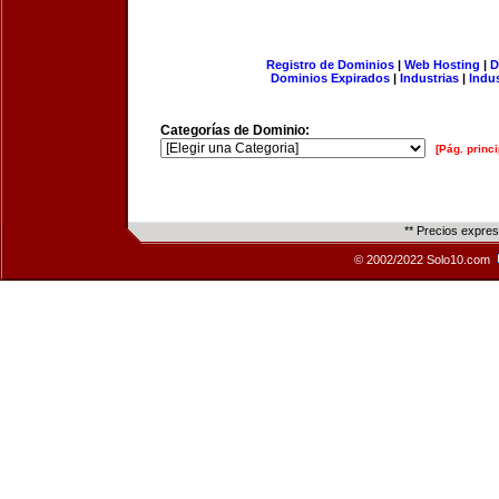
Registro de Dominios
|
Web Hosting
|
D
Dominios Expirados
|
Industrias
|
Indu
Categorías de Dominio:
[Pág. princi
** Precios expre
© 2002/2022 Solo10.com