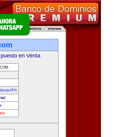
.com
 puesto en Venta
.COM
ducaciÃ³n
rta!
m
tas