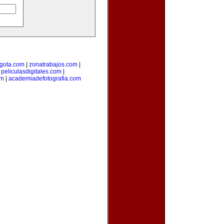
gota.com
|
zonatrabajos.com
|
|
peliculasdigitales.com
|
om
|
academiadefotografia.com