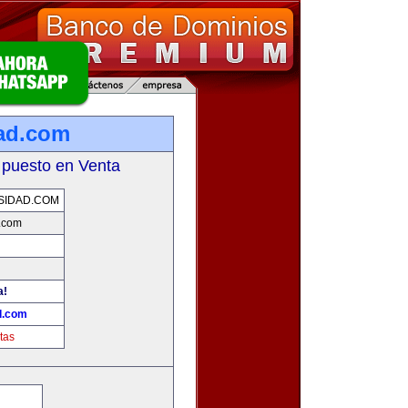
ad.com
 puesto en Venta
SIDAD.COM
.com
a!
d.com
tas