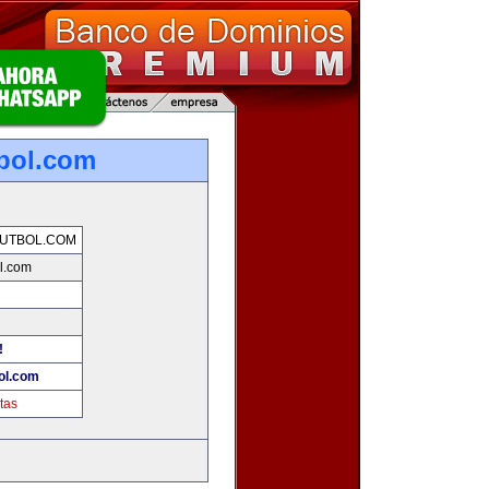
bol.com
UTBOL.COM
l.com
!
ol.com
tas