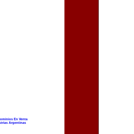
ominios En Venta
strias Argentinas