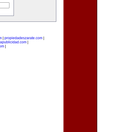
om
|
propiedadeszarate.com
|
iapublicidad.com
|
com
|