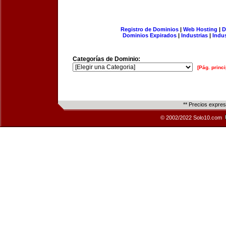
Registro de Dominios
|
Web Hosting
|
D
Dominios Expirados
|
Industrias
|
Indu
Categorías de Dominio:
[Pág. princi
** Precios expre
© 2002/2022 Solo10.com