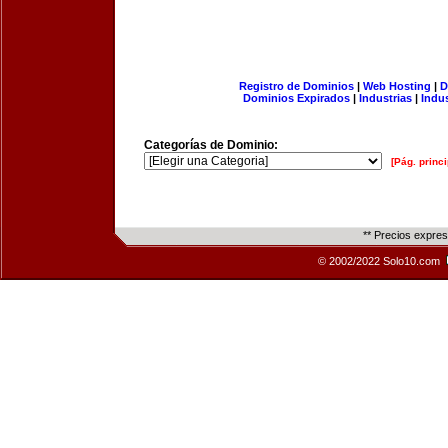
Registro de Dominios
|
Web Hosting
|
D
Dominios Expirados
|
Industrias
|
Indu
Categorías de Dominio:
[Pág. princi
** Precios expre
© 2002/2022 Solo10.com